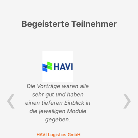
Begeisterte Teilnehmer
‹
›
ren alle
Jeder Vortrag macht
 haben
Lust auf mehr.
inblick in
LVR-Infokom
 Module
.
s GmbH