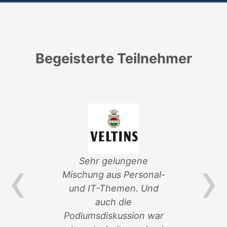
Begeisterte Teilnehmer
‹
›
von
Sehr gelungene
ik-
Mischung aus Personal-
Ver
und IT-Themen. Und
an 
auch die
so
n
Podiumsdiskussion war