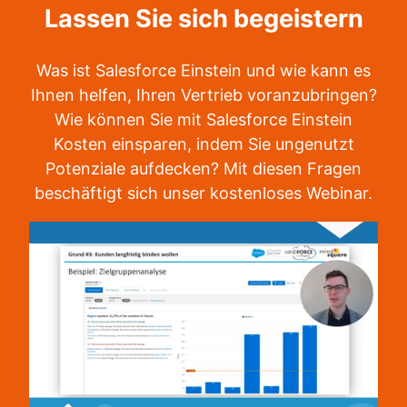
Lassen Sie sich begeistern
Was ist Salesforce Einstein und wie kann es
Ihnen helfen, Ihren Vertrieb voranzubringen?
Wie können Sie mit Salesforce Einstein
Kosten einsparen, indem Sie ungenutzt
Potenziale aufdecken? Mit diesen Fragen
beschäftigt sich unser kostenloses Webinar.