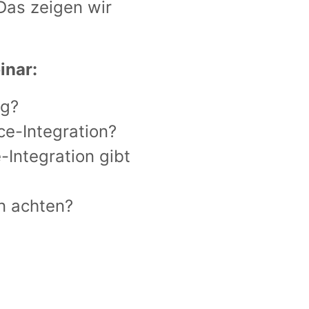
 Das zeigen wir
inar:
ig?
ce-Integration?
Integration gibt
on achten?