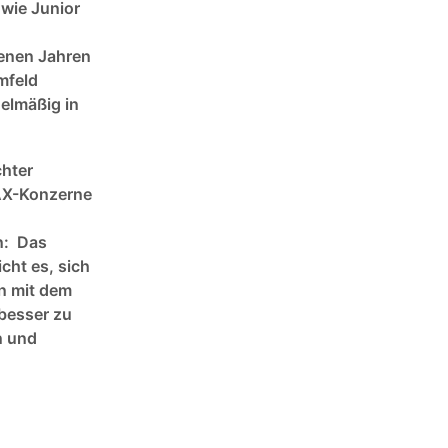
wie Junior
genen Jahren
mfeld
gelmäßig in
chter
AX-Konzerne
n: Das
cht es, sich
en mit dem
besser zu
n und