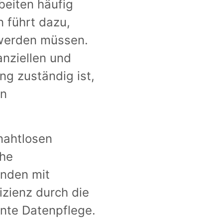
beiten häufig
 führt dazu,
 werden müssen.
nziellen und
ng zuständig ist,
on
nahtlosen
che
enden mit
fizienz durch die
nte Datenpflege.