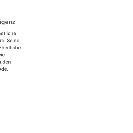
ligenz
nstliche
re. Seine
heitliche
ie
n den
ode.