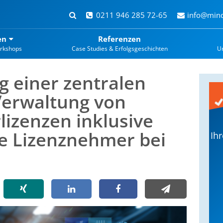
0211 946 285 72-65
info@mind
en
Referenzen
rkshops
Case Studies & Erfolgsgeschichten
U
 einer zentralen
Verwaltung von
lizenzen inklusive
ie Lizenznehmer bei
Ih