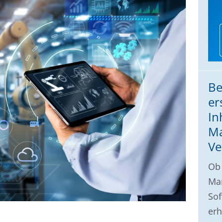
Be
er
In
Ma
Ve
Ob 
Ma
Sof
erh