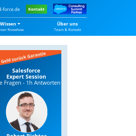
-force.de
Kontakt
Wissen
Über uns
nser Knowhow
Team & Kontakt
Salesforce
Expert Session
re Fragen - 1h Antworten
Robert Richter