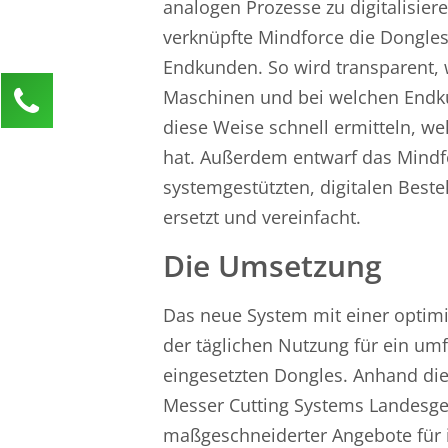
analogen Prozesse zu digitalisiere
verknüpfte Mindforce die Dongles
Endkunden. So wird transparent,
Kontaktieren Sie uns!
Maschinen und bei welchen Endku
diese Weise schnell ermitteln, we
Anja Klusner
Kundenservice
hat. Außerdem entwarf das Mindfo
systemgestützten, digitalen Beste
0211 946 285 72-65
ersetzt und vereinfacht.
anja.klusner@mind-force.de
Die Umsetzung
Ihre Anfrage
Das neue System mit einer optim
der täglichen Nutzung für ein umf
eingesetzten Dongles. Anhand die
Messer Cutting Systems Landesges
maßgeschneiderter Angebote für 