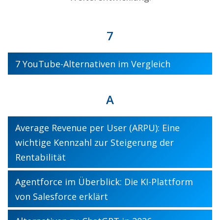
7
7 YouTube-Alternativen im Vergleich
A
Average Revenue per User (ARPU): Eine
wichtige Kennzahl zur Steigerung der
Rentabilität
Agentforce im Überblick: Die KI-Plattform
von Salesforce erklärt