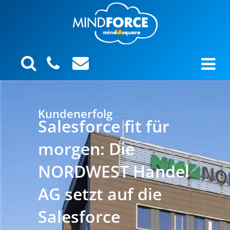
Kundenerfolg
Salesforce fit für
morgen: Die
NORDWEST Handel
AG setzt auf die
Salesforce