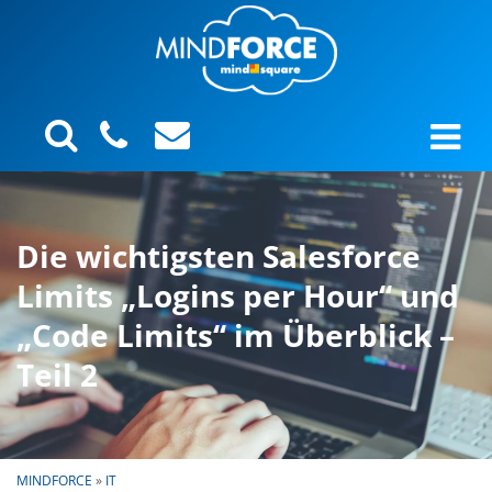
Die wichtigsten Salesforce
Limits „Logins per Hour‘‘ und
„Code Limits‘‘ im Überblick –
Teil 2
MINDFORCE
»
IT