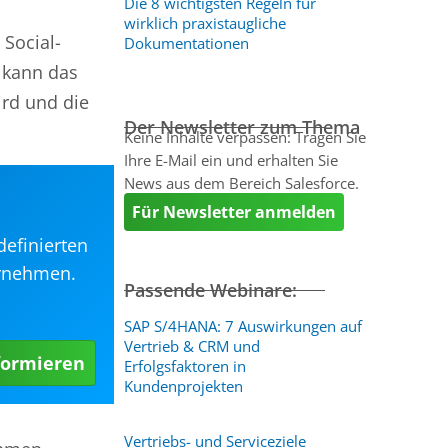
Die 8 wichtigsten Regeln für
wirklich praxistaugliche
 Social-
Dokumentationen
 kann das
rd und die
Der Newsletter zum Thema
Keine Inhalte verpassen: Tragen Sie
Ihre E-Mail ein und erhalten Sie
News aus dem Bereich Salesforce.
Für Newsletter anmelden
definierten
ernehmen.
Passende Webinare:
SAP S/4HANA: 7 Auswirkungen auf
Vertrieb & CRM und
formieren
Erfolgsfaktoren in
Kundenprojekten
Vertriebs- und Serviceziele