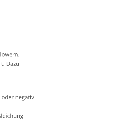
llowern.
rt. Dazu
 oder negativ
Gleichung