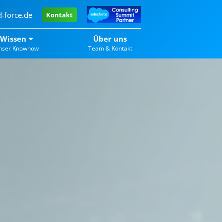
-force.de
Kontakt
Wissen
Über uns
nser Knowhow
Team & Kontakt