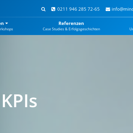
0211 946 285 72-65
info@mind
en
Referenzen
rkshops
Case Studies & Erfolgsgeschichten
U
 KPIs