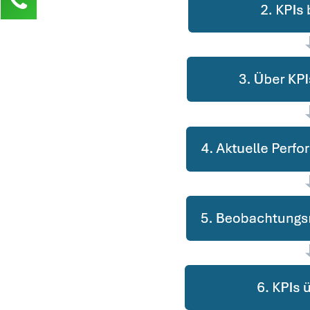
Anja Klusner
Kundenservice
0211 946 285 72-65
anja.klusner@mind-force.de
Ihre Anfrage