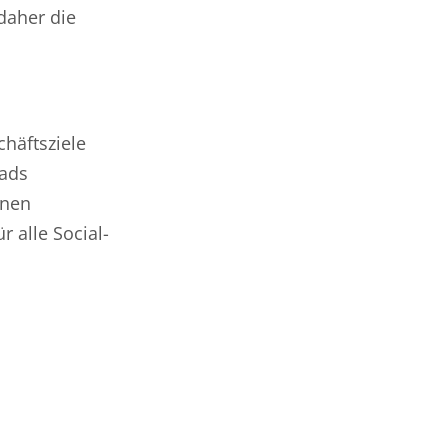
daher die
chäftsziele
eads
gnen
r alle Social-