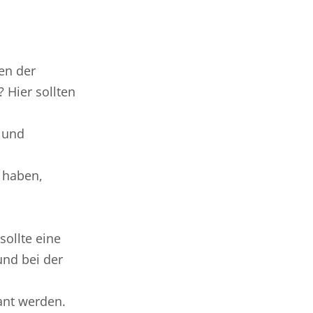
en der
 Hier sollten
n und
n haben,
sollte eine
nd bei der
ant werden.