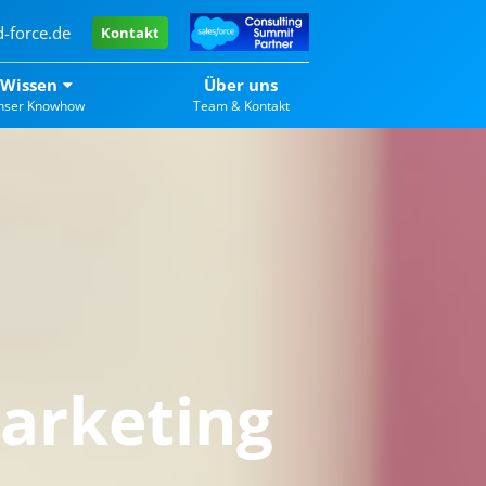
-force.de
Kontakt
Wissen
Über uns
nser Knowhow
Team & Kontakt
arketing