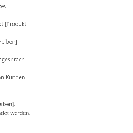
zw.
ot [Produkt
reiben]
fsgespräch.
 an Kunden
iben].
ndet werden,