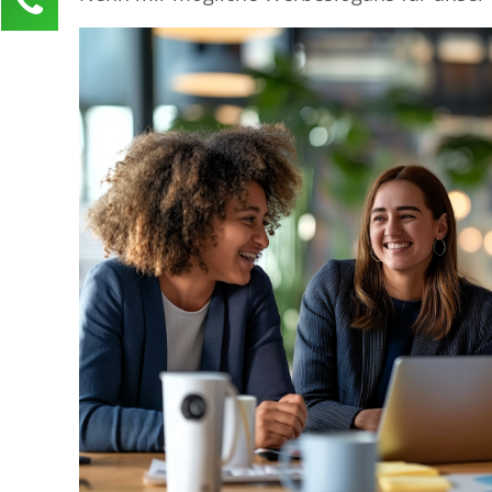
Anja Klusner
Kundenservice
0211 946 285 72-65
anja.klusner@mind-force.de
Ihre Anfrage