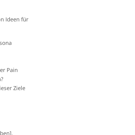
n Ideen für
rsona
er Pain
n?
eser Ziele
ben].