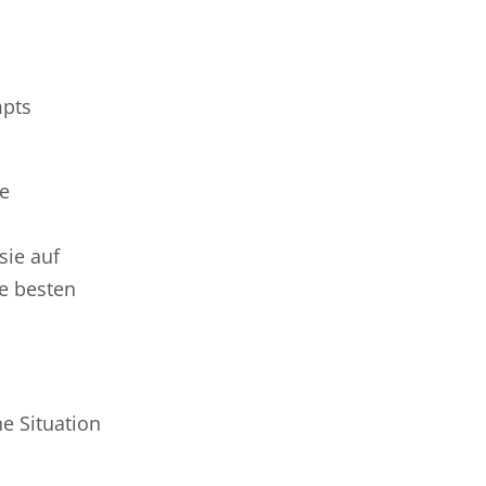
mpts
ie
sie auf
e besten
e Situation