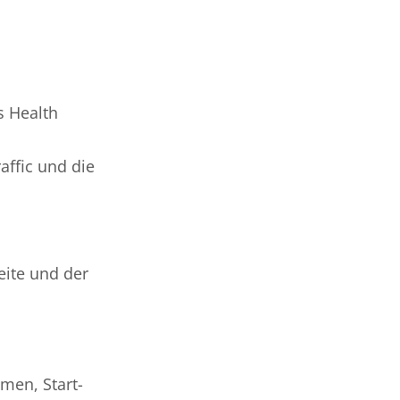
s Health
affic und die
eite und der
hmen, Start-