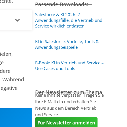
öchte.
Passende Downloads:
Salesforce & KI 2026: 7
Anwendungsfälle, die Vertrieb und
Service wirklich entlasten
KI in Salesforce: Vorteile, Tools &
Anwendungsbeispiele
ielen,
ge-
E-Book: KI in Vertrieb und Service –
Use Cases und Tools
ndere
e. Während
egative
Der Newsletter zum Thema
Keine Inhalte verpassen: Tragen Sie
Ihre E-Mail ein und erhalten Sie
News aus dem Bereich Vertrieb
und Service.
Für Newsletter anmelden