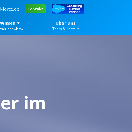
-force.de
Kontakt
Wissen
Über uns
nser Knowhow
Team & Kontakt
ter im