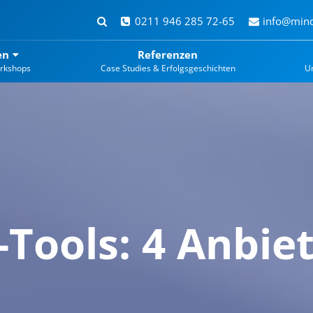
0211 946 285 72-65
info@mind
en
Referenzen
rkshops
Case Studies & Erfolgsgeschichten
U
-Tools: 4 Anbie