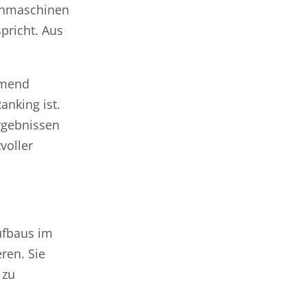
uchmaschinen
spricht. Aus
hmend
anking ist.
ergebnissen
voller
ufbaus im
ren. Sie
 zu