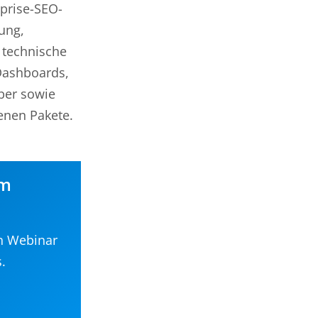
rprise-SEO-
ung,
 technische
Dashboards,
ber sowie
enen Pakete.
im
en Webinar
.