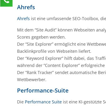
Ahrefs
Anja Klusner
Kundenservice
Ahrefs
ist eine umfassende SEO-Toolbox, die
0211 946 285 72-65
anja.klusner@mind-force.de
Mit dem “Site Audit” können Webseiten ana
Scores gegeben werden.
Ihre Anfrage
Der “Site Explorer” ermöglicht eine Wettbewe
Backlinkprofile von Webseiten liefert.
Der “Keyword Explorer” hilft dabei, das Traff
während der “Content Explorer” erfolgreiche 
Der “Rank Tracker” sendet automatische Be
Wettbewerber.
Performance-Suite
Die
Performance Suite
ist eine KI-gestützte 