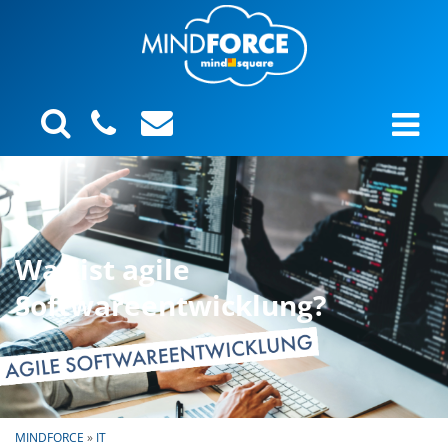
Was ist agile
Softwareentwicklung?
MINDFORCE
»
IT