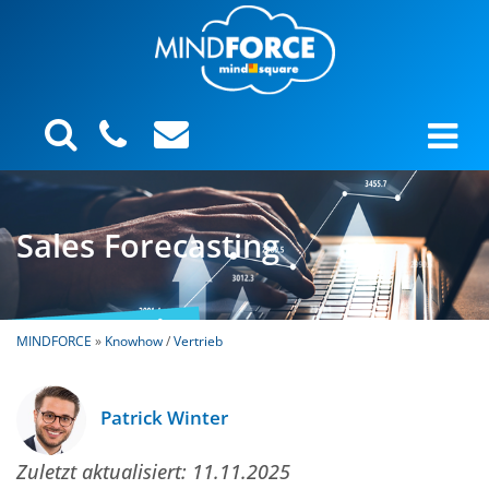
Sales Forecasting
MINDFORCE
»
Knowhow
/
Vertrieb
Patrick Winter
Zuletzt aktualisiert:
11.11.2025