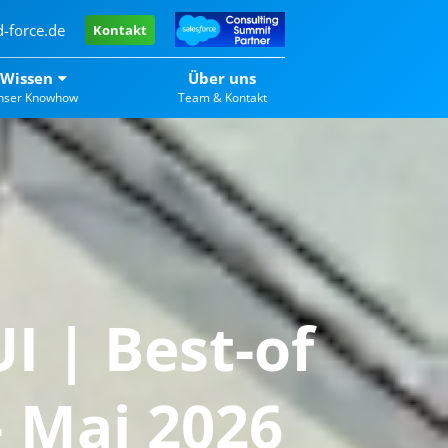
-force.de
Kontakt
Wissen
Über uns
nser Knowhow
Team & Kontakt
UI | Best-of
– Mai 2026