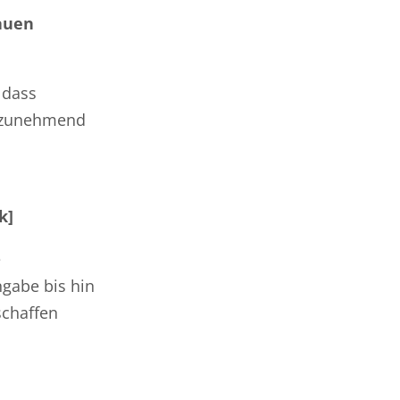
auen
 dass
e zunehmend
k]
e
ngabe bis hin
schaffen