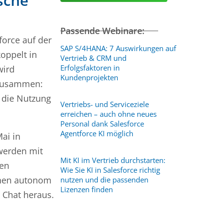
ische
Passende Webinare:
force auf der
SAP S/4HANA: 7 Auswirkungen auf
oppelt in
Vertrieb & CRM und
Erfolgsfaktoren in
wird
Kundenprojekten
 zusammen:
r die Nutzung
Vertriebs- und Serviceziele
erreichen – auch ohne neues
Personal dank Salesforce
Agentforce KI möglich
ai in
 werden mit
Mit KI im Vertrieb durchstarten:
len
Wie Sie KI in Salesforce richtig
ionen autonom
nutzen und die passenden
Lizenzen finden
 Chat heraus.