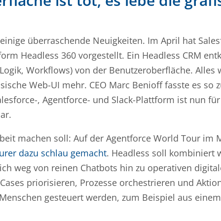
fläche ist tot, es lebe die graf
 einige überraschende Neuigkeiten. Im April hat Sales
tform Headless 360 vorgestellt. Ein Headless CRM entk
Logik, Workflows) von der Benutzeroberfläche. Alles 
assische Web-UI mehr. CEO Marc Benioff fasste es so
alesforce-, Agentforce- und Slack-Plattform ist nun fü
ar.
arbeit machen soll: Auf der Agentforce World Tour im M
urer dazu schlau gemacht
. Headless soll kombiniert
ch weg von reinen Chatbots hin zu operativen digita
 Cases priorisieren, Prozesse orchestrieren und Akt
Menschen gesteuert werden, zum Beispiel aus einem