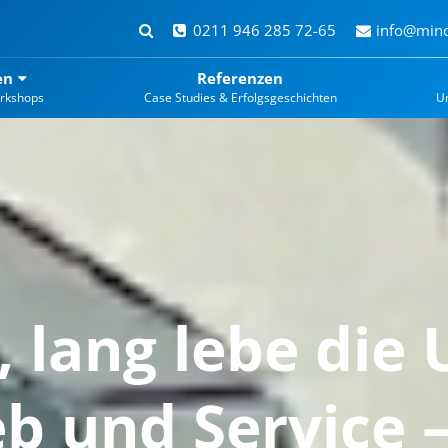
0211 946 285 72-65
info@mind
en
Referenzen
rkshops
Case Studies & Erfolgsgeschichten
U
t, lang lebe die 
ieb und Service 