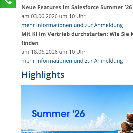
Neue Features im Salesforce Summer ’26
Anja Klusner
Kundenservice
am 03.06.2026 um 10 Uhr
mehr Informationen und zur Anmeldung
0211 946 285 72-65
Mit KI im Vertrieb durchstarten: Wie Sie 
anja.klusner@mind-force.de
finden
Ihre Anfrage
am 18.06.2026 um 10 Uhr
mehr Informationen und zur Anmeldung
Highlights