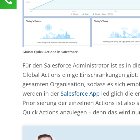
Anja Klusner
Kundenservice
0211 946 285 72-65
anja.klusner@mind-force.de
Ihre Anfrage
Global Quick Actions in Salesforce
Für den Salesforce Administrator ist es in 
Global Actions einige Einschränkungen gibt. E
gesamten Organisation, sodass es sich empf
werden in der
Salesforce App
lediglich die e
Priorisierung der einzelnen Actions ist also s
Quick Actions anzulegen – denn das wird nur