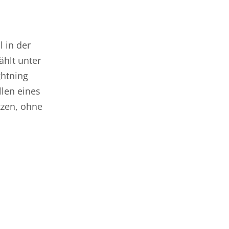
l in der
ählt unter
ghtning
llen eines
tzen, ohne