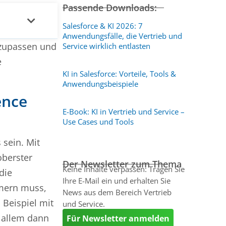
Passende Downloads:
Salesforce & KI 2026: 7
Anwendungsfälle, die Vertrieb und
nzupassen und
Service wirklich entlasten
e
KI in Salesforce: Vorteile, Tools &
Anwendungsbeispiele
ence
E-Book: KI in Vertrieb und Service –
Use Cases und Tools
 sein. Mit
oberster
Der Newsletter zum Thema
Keine Inhalte verpassen: Tragen Sie
die
Ihre E-Mail ein und erhalten Sie
mmern muss,
News aus dem Bereich Vertrieb
 Beispiel mit
und Service.
r allem dann
Für Newsletter anmelden