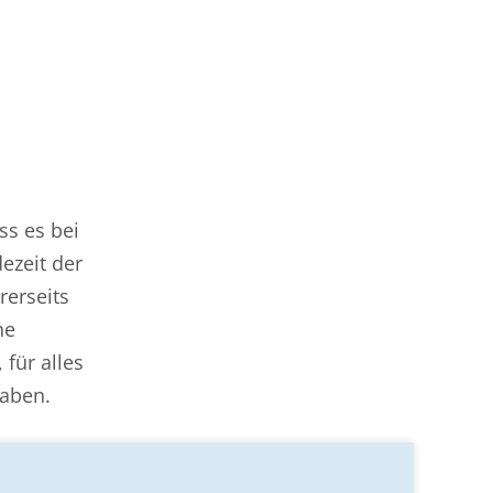
ss es bei
dezeit der
rerseits
ne
 für alles
haben.