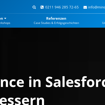
0211 946 285 72-65
info@mind
en
Referenzen
rkshops
Case Studies & Erfolgsgeschichten
U
nce in Salesfor
bessern