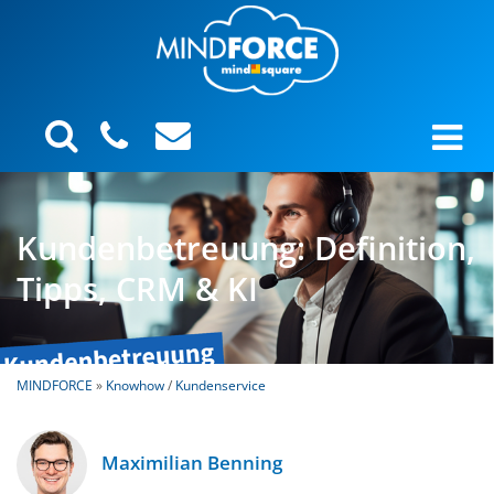
Kundenbetreuung: Definition,
Tipps, CRM & KI
MINDFORCE
»
Knowhow
/
Kundenservice
Maximilian Benning