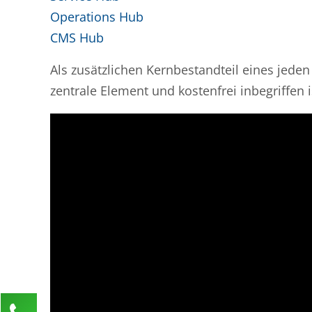
Operations Hub
CMS Hub
Als zusätzlichen Kernbestandteil eines jede
zentrale Element und kostenfrei inbegriffen i
Kontaktieren Sie uns!