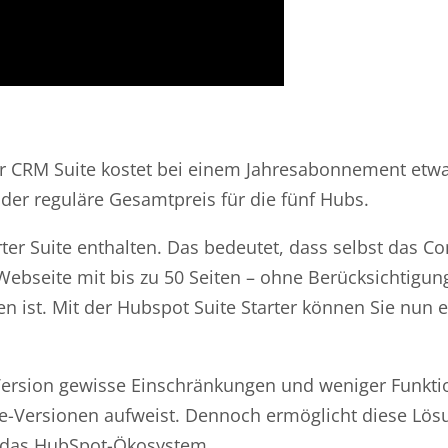
er CRM Suite kostet bei einem Jahresabonnement etwa
 der reguläre Gesamtpreis für die fünf Hubs.
ter Suite enthalten. Das bedeutet, dass selbst das Co
bseite mit bis zu 50 Seiten – ohne Berücksichtigun
n ist. Mit der Hubspot Suite Starter können Sie nun 
r-Version gewisse Einschränkungen und weniger Funkt
ise-Versionen aufweist. Dennoch ermöglicht diese Lös
n das HubSpot-Ökosystem.