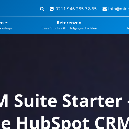
0211 946 285 72-65
info@mind
en
Referenzen
rkshops
Case Studies & Erfolgsgeschichten
U
Suite Starter 
die HubSpot CR