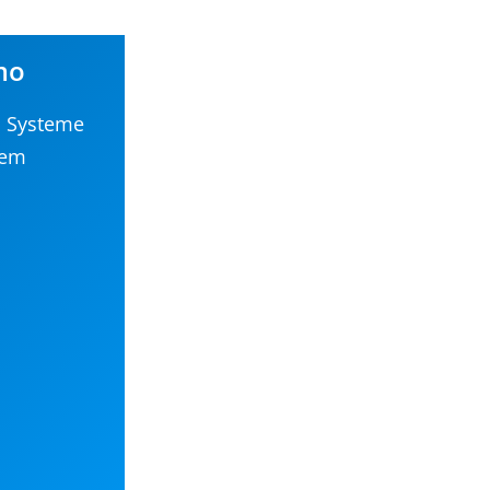
mo
n Systeme
rem