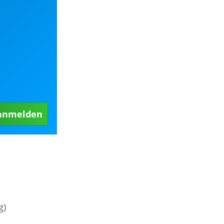
 anmelden
g)