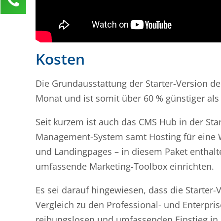
Anja Klusner
Kundenservice
0211 946 285 72-65
Kosten
anja.klusner@mind-force.de
Ihre Anfrage
Die Grundausstattung der Starter-Version d
Monat und ist somit über 60 % günstiger als
Seit kurzem ist auch das CMS Hub in der Star
Management-System samt Hosting für eine We
und Landingpages – in diesem Paket enthalte
umfassende Marketing-Toolbox einrichten.
Es sei darauf hingewiesen, dass die Starte
Vergleich zu den Professional- und Enterpr
reibungslosen und umfassenden Einstieg i