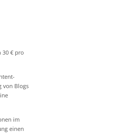
 30 € pro
ntent-
g von Blogs
eine
ionen im
ung einen