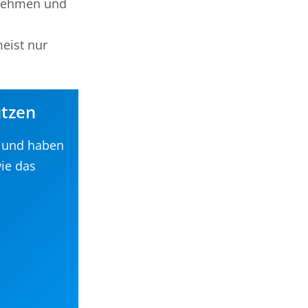
nehmen und
eist nur
ützen
s und haben
ie das