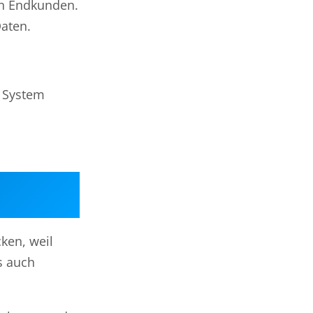
en Endkunden.
Daten.
s System
ken, weil
s auch