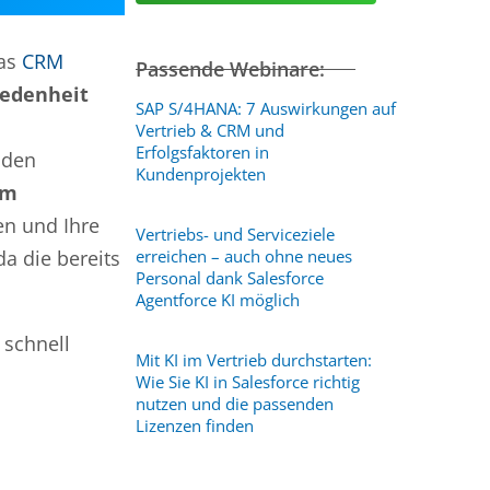
das
CRM
Passende Webinare:
iedenheit
SAP S/4HANA: 7 Auswirkungen auf
Vertrieb & CRM und
Erfolgsfaktoren in
nden
Kundenprojekten
um
en und Ihre
Vertriebs- und Serviceziele
da die bereits
erreichen – auch ohne neues
Personal dank Salesforce
Agentforce KI möglich
 schnell
Mit KI im Vertrieb durchstarten:
Wie Sie KI in Salesforce richtig
nutzen und die passenden
Lizenzen finden