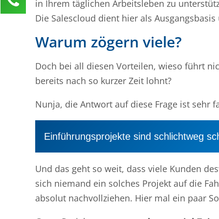
in Ihrem täglichen Arbeitsleben zu unterst
Anja Klusner
Die Salescloud dient hier als Ausgangsbasis 
Kundenservice
Warum zögern viele?
0211 946 285 72-65
anja.klusner@mind-force.de
Doch bei all diesen Vorteilen, wieso führt ni
Ihre Anfrage
bereits nach so kurzer Zeit lohnt?
Nunja, die Antwort auf diese Frage ist sehr 
Einführungsprojekte sind schlichtweg sch
Und das geht so weit, dass viele Kunden des
sich niemand ein solches Projekt auf die Fa
absolut nachvollziehen. Hier mal ein paar S