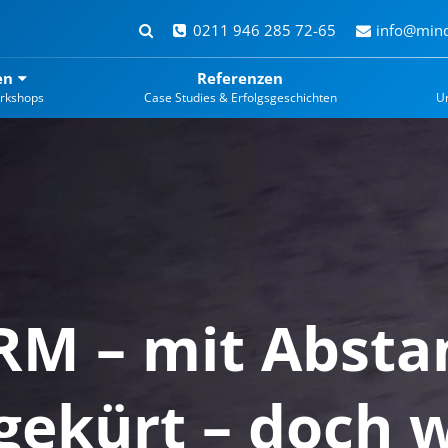
0211 946 285 72-65
info@mind
en
Referenzen
rkshops
Case Studies & Erfolgsgeschichten
U
CRM – mit Absta
gekürt – doch 