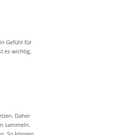
in Gefühl für
 es wichtig,
etzen. Daher
gen sammeln.
en. So können