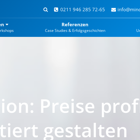
0211 946 285 72-65
info@mind
en
Referenzen
rkshops
Case Studies & Erfolgsgeschichten
U
ion: Preise pro
iert gestalten