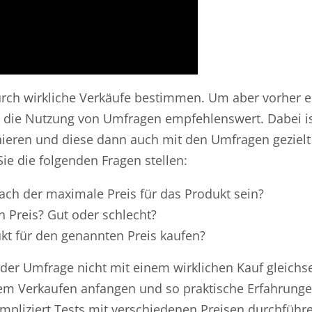
durch wirkliche Verkäufe bestimmen. Um aber vorher e
die Nutzung von Umfragen empfehlenswert. Dabei ist
inieren und diese dann auch mit den Umfragen gezielt
ie die folgenden Fragen stellen:
nach der maximale Preis für das Produkt sein?
n Preis? Gut oder schlecht?
kt für den genannten Preis kaufen?
in der Umfrage nicht mit einem wirklichen Kauf gleichs
t dem Verkaufen anfangen und so praktische Erfahrun
mpliziert Tests mit verschiedenen Preisen durchführ