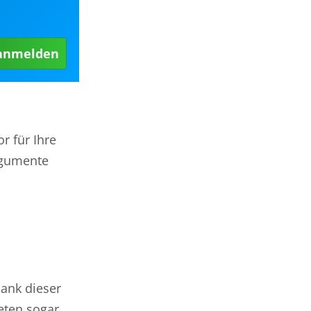
 anmelden
r für Ihre
Argumente
Dank dieser
ieten sogar