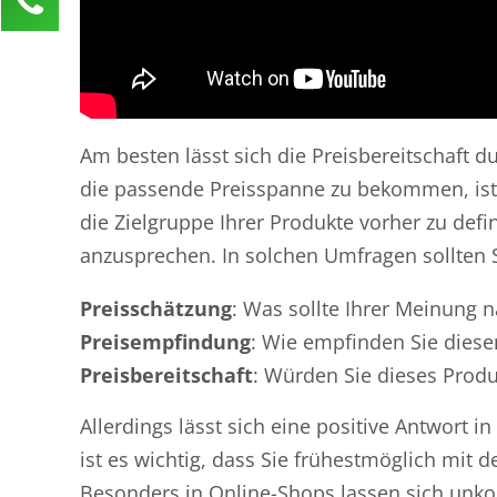
Anja Klusner
Kundenservice
0211 946 285 72-65
anja.klusner@mind-force.de
Am besten lässt sich die Preisbereitschaft 
Ihre Anfrage
die passende Preisspanne zu bekommen, ist 
die Zielgruppe Ihrer Produkte vorher zu def
anzusprechen. In solchen Umfragen sollten S
Preisschätzung
: Was sollte Ihrer Meinung 
Preisempfindung
: Wie empfinden Sie diese
Preisbereitschaft
: Würden Sie dieses Produ
Allerdings lässt sich eine positive Antwort 
ist es wichtig, dass Sie frühestmöglich mi
Besonders in Online-Shops lassen sich unko