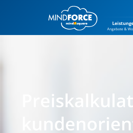
Leistung
Angebote & Wo
Preiskalkulat
kundenorient