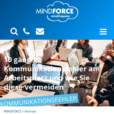
10 gängige
Kommunikationsfehler am
Arbeitsplatz und wie Sie
diese vermeiden
MINDFORCE
»
Vertrieb