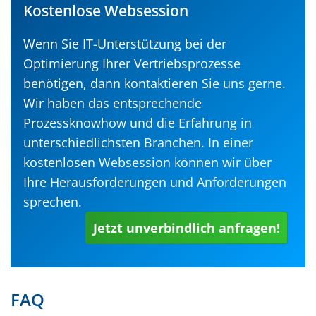
Kostenlose Websession
Wenn Sie IT-Unterstützung bei der
Optimierung Ihrer Vertriebsprozesse
benötigen, dann kontaktieren Sie uns gerne.
Wir haben das entsprechende
Prozessknowhow und die Erfahrung in
unterschiedlichsten Branchen. In einer
kostenlosen Websession können wir über
Ihre Herausforderungen und Anforderungen
sprechen.
Jetzt unverbindlich anfragen!
FAQ