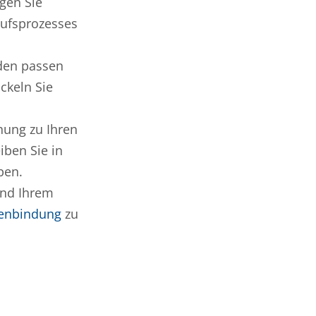
gen Sie
aufsprozesses
den passen
ckeln Sie
hung zu Ihren
iben Sie in
ben.
und Ihrem
enbindung
zu