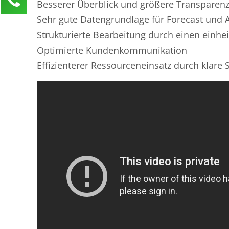
Besserer Überblick und größere Transparenz,
Anja Klusner
Sehr gute Datengrundlage für Forecast und 
Kundenservice
Strukturierte Bearbeitung durch einen einhe
0211 946 285 72-65
Optimierte Kundenkommunikation
anja.klusner@mind-force.de
Effizienterer Ressourceneinsatz durch klar
Ihre Anfrage