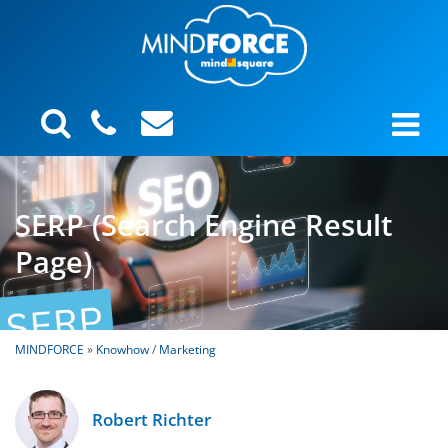
SERP (Search Engine Result
Page)
MINDFORCE
»
Knowhow
/
Marketing
Robert Richter