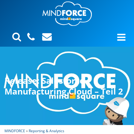
Release: Salesforce
Manufacturing Cloud – Teil 2
MINDFORCE
»
Reporting & Analytics