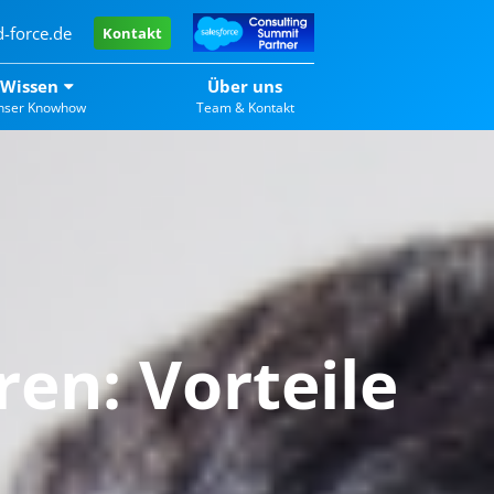
-force.de
Kontakt
Wissen
Über uns
nser Knowhow
Team & Kontakt
en: Vorteile