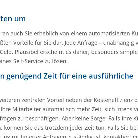
osten um
eren auch Sie erheblich von einem automatisierten K
rößten Vorteile für Sie dar. Jede Anfrage – unabhängig
 Geld. Plausibel erscheint es daher, besonders simple
nes Self-Service zu lösen.
n genügend Zeit für eine ausführliche
 weiteren zentralen Vorteil neben der Kosteneffizienz 
Ihre Mitarbeiter automatisch mehr Zeit, sich intensiv
agen zu beschäftigen. Aber keine Sorge: Falls Ihre 
können Sie das trotzdem jeder Zeit tun. Falls Sie be
ung routinierter Anfragen zuständig ist, kontaktiert e