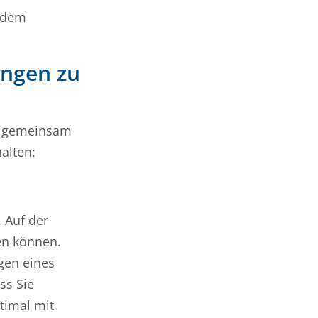
n dem
ungen zu
ir gemeinsam
alten:
 Auf der
sen können.
gen eines
ss Sie
timal mit