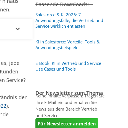
r hinaus
Passende Downloads:
gnen.
Salesforce & KI 2026: 7
Anwendungsfälle, die Vertrieb und
Service wirklich entlasten
KI in Salesforce: Vorteile, Tools &
Anwendungsbeispiele
es, jede
E-Book: KI in Vertrieb und Service –
Use Cases und Tools
r Kunden
en Service?
Der Newsletter zum Thema
Keine Inhalte verpassen: Tragen Sie
tändnis der
Ihre E-Mail ein und erhalten Sie
022
).
News aus dem Bereich Vertrieb
ende
und Service.
Für Newsletter anmelden