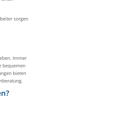
beiter sorgen
uheben. Immer
ie bequemen
sungen bieten
enberatung.
en?