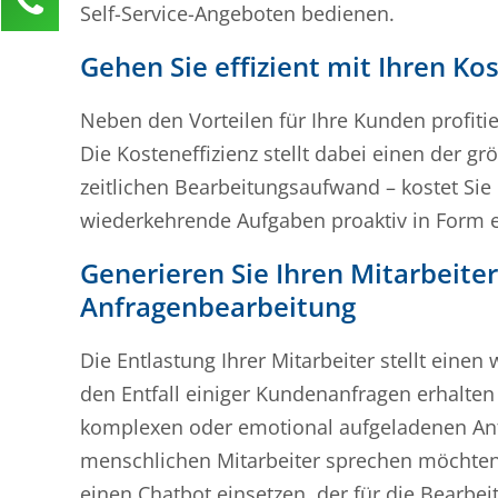
Self-Service-Angeboten bedienen.
Anja Klusner
Kundenservice
Gehen Sie effizient mit Ihren K
0211 946 285 72-65
Neben den Vorteilen für Ihre Kunden profiti
anja.klusner@mind-force.de
Die Kosteneffizienz stellt dabei einen der g
Ihre Anfrage
zeitlichen Bearbeitungsaufwand – kostet Sie
wiederkehrende Aufgaben proaktiv in Form ei
Generieren Sie Ihren Mitarbeiter
Anfragenbearbeitung
Die Entlastung Ihrer Mitarbeiter stellt einen
den Entfall einiger Kundenanfragen erhalten 
komplexen oder emotional aufgeladenen Anfr
menschlichen Mitarbeiter sprechen möchten, 
einen Chatbot einsetzen, der für die Bearbeit