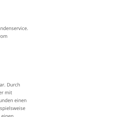
undenservice.
 vom
dar. Durch
er mit
Kunden einen
ispielsweise
r einen