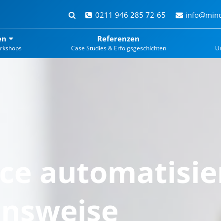
0211 946 285 72-65
info@mind
en
Referenzen
rkshops
Case Studies & Erfolgsgeschichten
U
e automatisier
ensweise